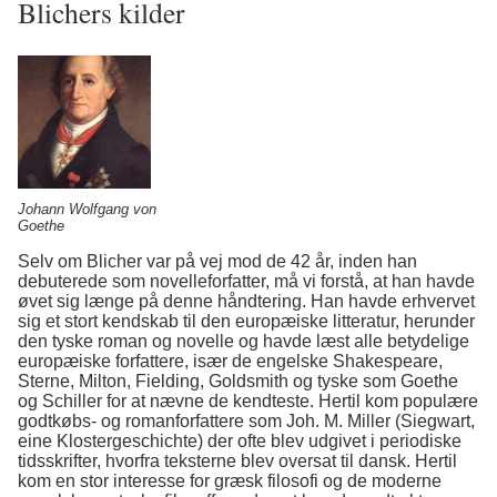
Blichers kilder
Johann Wolfgang von
Goethe
Selv om Blicher var på vej mod de 42 år, inden han
debuterede som novelleforfatter, må vi forstå, at han havde
øvet sig længe på denne håndtering. Han havde erhvervet
sig et stort kendskab til den europæiske litteratur, herunder
den tyske roman og novelle og havde læst alle betydelige
europæiske forfattere, især de engelske Shakespeare,
Sterne, Milton, Fielding, Goldsmith og tyske som Goethe
og Schiller for at nævne de kendteste. Hertil kom populære
godtkøbs- og romanforfattere som Joh. M. Miller (Siegwart,
eine Klostergeschichte) der ofte blev udgivet i periodiske
tidsskrifter, hvorfra teksterne blev oversat til dansk. Hertil
kom en stor interesse for græsk filosofi og de moderne