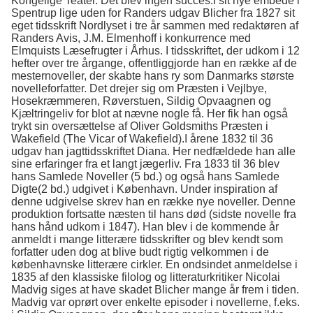
Kongelige Teater. Det blev ingen succes.I sit nye embede i
Spentrup lige uden for Randers udgav Blicher fra 1827 sit
eget tidsskrift Nordlyset i tre år sammen med redaktøren af
Randers Avis, J.M. Elmenhoff i konkurrence med
Elmquists Læsefrugter i Århus. I tidsskriftet, der udkom i 12
hefter over tre årgange, offentliggjorde han en række af de
mesternoveller, der skabte hans ry som Danmarks største
novelleforfatter. Det drejer sig om Præsten i Vejlbye,
Hosekræmmeren, Røverstuen, Sildig Opvaagnen og
Kjæltringeliv for blot at nævne nogle få. Her fik han også
trykt sin oversættelse af Oliver Goldsmiths Præsten i
Wakefield (The Vicar of Wakefield).I årene 1832 til 36
udgav han jagttidsskriftet Diana. Her nedfældede han alle
sine erfaringer fra et langt jægerliv. Fra 1833 til 36 blev
hans Samlede Noveller (5 bd.) og også hans Samlede
Digte(2 bd.) udgivet i København. Under inspiration af
denne udgivelse skrev han en række nye noveller. Denne
produktion fortsatte næsten til hans død (sidste novelle fra
hans hånd udkom i 1847). Han blev i de kommende år
anmeldt i mange litterære tidsskrifter og blev kendt som
forfatter uden dog at blive budt rigtig velkommen i de
københavnske litterære cirkler. En ondsindet anmeldelse i
1835 af den klassiske filolog og litteraturkritiker Nicolai
Madvig siges at have skadet Blicher mange år frem i tiden.
Madvig var oprørt over enkelte episoder i novellerne, f.eks.