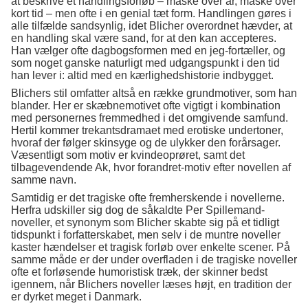
at beskrive et handlingsforløb – måske over år, måske over
kort tid – men ofte i en genial tæt form. Handlingen gøres i
alle tilfælde sandsynlig, idet Blicher overordnet hævder, at
en handling skal være sand, for at den kan accepteres.
Han vælger ofte dagbogsformen med en jeg-fortæller, og
som noget ganske naturligt med udgangspunkt i den tid
han lever i: altid med en kærlighedshistorie indbygget.
Blichers stil omfatter altså en række grundmotiver, som han
blander. Her er skæbnemotivet ofte vigtigt i kombination
med personernes fremmedhed i det omgivende samfund.
Hertil kommer trekantsdramaet med erotiske undertoner,
hvoraf der følger skinsyge og de ulykker den forårsager.
Væsentligt som motiv er kvindeoprøret, samt det
tilbagevendende Ak, hvor forandret-motiv efter novellen af
samme navn.
Samtidig er det tragiske ofte fremherskende i novellerne.
Herfra udskiller sig dog de såkaldte Per Spillemand-
noveller, et synonym som Blicher skabte sig på et tidligt
tidspunkt i forfatterskabet, men selv i de muntre noveller
kaster hændelser et tragisk forløb over enkelte scener. På
samme måde er der under overfladen i de tragiske noveller
ofte et forløsende humoristisk træk, der skinner bedst
igennem, når Blichers noveller læses højt, en tradition der
er dyrket meget i Danmark.