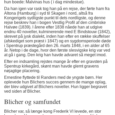
hun boede: Malvinas hus ( i dag mindestue).
Da han igen var rask tog han på en rejse, der førte ham fra
Altona (Hamburg) i syd til Skagen i nord, altså fra
Kongerigets sydligste punkt til dets nordligste, og denne
rejse beskrev han i bogen Vestlig Profil af den cimbriske
Halvøe (1839). I årene efter 1838 nåede han at udgive
endnu 40 noveller, kulminerende med E Bindstouw (1842),
skrevet på jysk dialekt, inden han efter en række skuffelser
(afskediget som præst i 1847) og en sygdomsperiode døde
i Spentrup præstegård den 26. marts 1848, i en alder af 65
år. Netop i de dage, hvor den første slesvigske krig var ved
at gå i gang. Den krig han havde advaret så meget imod.
Efter en indsamling rejstes mange år efter en gravsten på
Spentrup kirkegård, skønt man havde glemt gravens
nøjagtige placering.
Ernestine flyttede til Randers med de yngste børn. Her
oplevede hun Blichers succes gennem de mange oplag,
der blev udgivet af Blichers noveller. Hun ligger begravet
ved siden af Blicher.
Blicher og samfundet
Blicher var, så længe kong Frederik VI levede, en stor