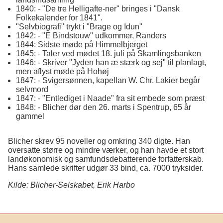
1840: - "De tre Helligafte-ner" bringes i "Dansk
Folkekalender for 1841".
"Selvbiografi" trykt i "Brage og Idun"
1842: - "E Bindstouw" udkommer, Randers
1844: Sidste møde på Himmelbjerget
1845: - Taler ved mødet 18. juli på Skamlingsbanken
1846: - Skriver "Jyden han æ stærk og sej" til planlagt,
men aflyst møde på Hohøj
1847: - Svigersønnen, kapellan W. Chr. Lakier begår
selvmord
1847: - "Entlediget i Naade" fra sit embede som præst
1848: - Blicher dør den 26. marts i Spentrup, 65 år
gammel
Blicher skrev 95 noveller og omkring 340 digte. Han
oversatte større og mindre værker, og han havde et stort
landøkonomisk og samfundsdebatterende forfatterskab.
Hans samlede skrifter udgør 33 bind, ca. 7000 tryksider.
Kilde: Blicher-Selskabet, Erik Harbo