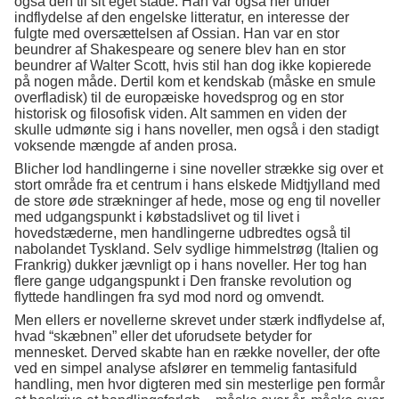
også den til sit eget stade. Han var også her under
indflydelse af den engelske litteratur, en interesse der
fulgte med oversættelsen af Ossian. Han var en stor
beundrer af Shakespeare og senere blev han en stor
beundrer af Walter Scott, hvis stil han dog ikke kopierede
på nogen måde. Dertil kom et kendskab (måske en smule
overfladisk) til de europæiske hovedsprog og en stor
historisk og filosofisk viden. Alt sammen en viden der
skulle udmønte sig i hans noveller, men også i den stadigt
voksende mængde af anden prosa.
Blicher lod handlingerne i sine noveller strække sig over et
stort område fra et centrum i hans elskede Midtjylland med
de store øde strækninger af hede, mose og eng til noveller
med udgangspunkt i købstadslivet og til livet i
hovedstæderne, men handlingerne udbredtes også til
nabolandet Tyskland. Selv sydlige himmelstrøg (Italien og
Frankrig) dukker jævnligt op i hans noveller. Her tog han
flere gange udgangspunkt i Den franske revolution og
flyttede handlingen fra syd mod nord og omvendt.
Men ellers er novellerne skrevet under stærk indflydelse af,
hvad “skæbnen” eller det uforudsete betyder for
mennesket. Derved skabte han en række noveller, der ofte
ved en simpel analyse afslører en temmelig fantasifuld
handling, men hvor digteren med sin mesterlige pen formår