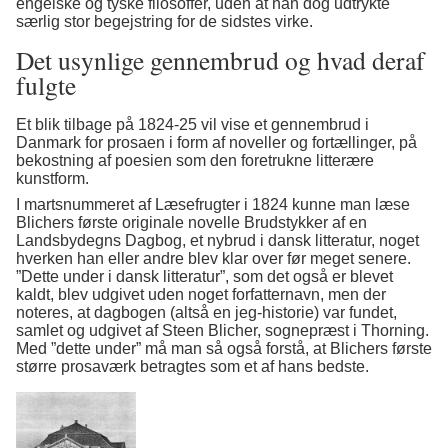
engelske og tyske filosoffer, uden at han dog udtrykte
særlig stor begejstring for de sidstes virke.
Det usynlige gennembrud og hvad deraf
fulgte
Et blik tilbage på 1824-25 vil vise et gennembrud i
Danmark for prosaen i form af noveller og fortællinger, på
bekostning af poesien som den foretrukne litterære
kunstform.
I martsnummeret af Læsefrugter i 1824 kunne man læse
Blichers første originale novelle Brudstykker af en
Landsbydegns Dagbog, et nybrud i dansk litteratur, noget
hverken han eller andre blev klar over før meget senere.
”Dette under i dansk litteratur”, som det også er blevet
kaldt, blev udgivet uden noget forfatternavn, men der
noteres, at dagbogen (altså en jeg-historie) var fundet,
samlet og udgivet af Steen Blicher, sognepræst i Thorning.
Med ”dette under” må man så også forstå, at Blichers første
større prosaværk betragtes som et af hans bedste.