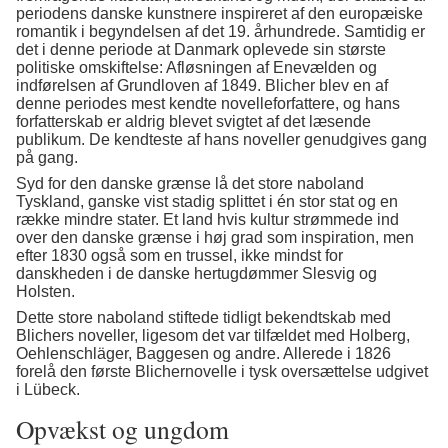
periodens danske kunstnere inspireret af den europæiske
romantik i begyndelsen af det 19. århundrede. Samtidig er
det i denne periode at Danmark oplevede sin største
politiske omskiftelse: Afløsningen af Enevælden og
indførelsen af Grundloven af 1849. Blicher blev en af
denne periodes mest kendte novelleforfattere, og hans
forfatterskab er aldrig blevet svigtet af det læsende
publikum. De kendteste af hans noveller genudgives gang
på gang.
Syd for den danske grænse lå det store naboland
Tyskland, ganske vist stadig splittet i én stor stat og en
række mindre stater. Et land hvis kultur strømmede ind
over den danske grænse i høj grad som inspiration, men
efter 1830 også som en trussel, ikke mindst for
danskheden i de danske hertugdømmer Slesvig og
Holsten.
Dette store naboland stiftede tidligt bekendtskab med
Blichers noveller, ligesom det var tilfældet med Holberg,
Oehlenschläger, Baggesen og andre. Allerede i 1826
forelå den første Blichernovelle i tysk oversættelse udgivet
i Lübeck.
Opvækst og ungdom