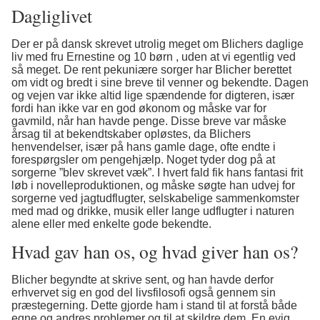
Dagliglivet
Der er på dansk skrevet utrolig meget om Blichers daglige
liv med fru Ernestine og 10 børn , uden at vi egentlig ved
så meget. De rent pekuniære sorger har Blicher berettet
om vidt og bredt i sine breve til venner og bekendte. Dagen
og vejen var ikke altid lige spændende for digteren, især
fordi han ikke var en god økonom og måske var for
gavmild, når han havde penge. Disse breve var måske
årsag til at bekendtskaber opløstes, da Blichers
henvendelser, især på hans gamle dage, ofte endte i
forespørgsler om pengehjælp. Noget tyder dog på at
sorgerne ”blev skrevet væk”. I hvert fald fik hans fantasi frit
løb i novelleproduktionen, og måske søgte han udvej for
sorgerne ved jagtudflugter, selskabelige sammenkomster
med mad og drikke, musik eller lange udflugter i naturen
alene eller med enkelte gode bekendte.
Hvad gav han os, og hvad giver han os?
Blicher begyndte at skrive sent, og han havde derfor
erhvervet sig en god del livsfilosofi også gennem sin
præstegerning. Dette gjorde ham i stand til at forstå både
egne og andres problemer og til at skildre dem. En evig