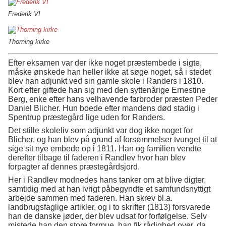
Frederik VI
Thorning kirke
Efter eksamen var der ikke noget præstembede i sigte,
måske ønskede han heller ikke at søge noget, så i stedet
blev han adjunkt ved sin gamle skole i Randers i 1810.
Kort efter giftede han sig med den syttenårige Ernestine
Berg, enke efter hans velhavende farbroder præsten Peder
Daniel Blicher. Hun boede efter mandens død stadig i
Spentrup præstegård lige uden for Randers.
Det stille skoleliv som adjunkt var dog ikke noget for
Blicher, og han blev på grund af forsømmelser tvunget til at
sige sit nye embede op i 1811. Han og familien vendte
derefter tilbage til faderen i Randlev hvor han blev
forpagter af dennes præstegårdsjord.
Her i Randlev modnedes hans tanker om at blive digter,
samtidig med at han ivrigt påbegyndte et samfundsnyttigt
arbejde sammen med faderen. Han skrev bl.a.
landbrugsfaglige artikler, og i to skrifter (1813) forsvarede
han de danske jøder, der blev udsat for forfølgelse. Selv
mistede han den store formue, han fik rådighed over, da