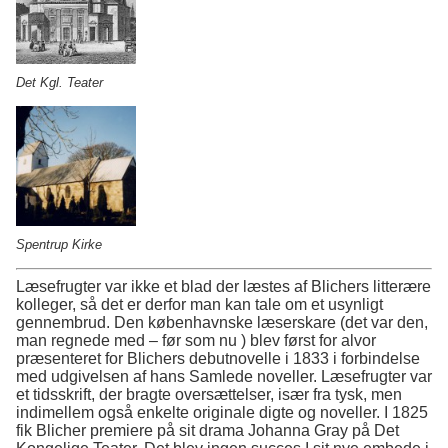
Det Kgl. Teater
Spentrup Kirke
Læsefrugter var ikke et blad der læstes af Blichers litterære
kolleger, så det er derfor man kan tale om et usynligt
gennembrud. Den københavnske læserskare (det var den,
man regnede med – før som nu ) blev først for alvor
præsenteret for Blichers debutnovelle i 1833 i forbindelse
med udgivelsen af hans Samlede noveller. Læsefrugter var
et tidsskrift, der bragte oversættelser, især fra tysk, men
indimellem også enkelte originale digte og noveller. I 1825
fik Blicher premiere på sit drama Johanna Gray på Det