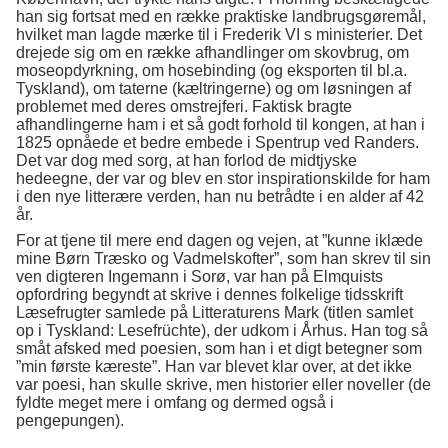
han sig fortsat med en række praktiske landbrugsgøremål,
hvilket man lagde mærke til i Frederik VI s ministerier. Det
drejede sig om en række afhandlinger om skovbrug, om
moseopdyrkning, om hosebinding (og eksporten til bl.a.
Tyskland), om taterne (kæltringerne) og om løsningen af
problemet med deres omstrejferi. Faktisk bragte
afhandlingerne ham i et så godt forhold til kongen, at han i
1825 opnåede et bedre embede i Spentrup ved Randers.
Det var dog med sorg, at han forlod de midtjyske
hedeegne, der var og blev en stor inspirationskilde for ham
i den nye litterære verden, han nu betrådte i en alder af 42
år.
For at tjene til mere end dagen og vejen, at ”kunne iklæde
mine Børn Træsko og Vadmelskofter”, som han skrev til sin
ven digteren Ingemann i Sorø, var han på Elmquists
opfordring begyndt at skrive i dennes folkelige tidsskrift
Læsefrugter samlede på Litteraturens Mark (titlen samlet
op i Tyskland: Lesefrüchte), der udkom i Århus. Han tog så
småt afsked med poesien, som han i et digt betegner som
”min første kæreste”. Han var blevet klar over, at det ikke
var poesi, han skulle skrive, men historier eller noveller (de
fyldte meget mere i omfang og dermed også i
pengepungen).