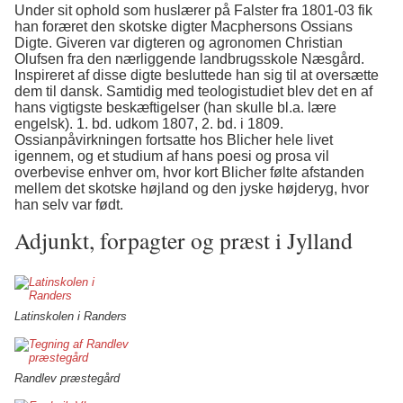
Under sit ophold som huslærer på Falster fra 1801-03 fik
han foræret den skotske digter Macphersons Ossians
Digte. Giveren var digteren og agronomen Christian
Olufsen fra den nærliggende landbrugsskole Næsgård.
Inspireret af disse digte besluttede han sig til at oversætte
dem til dansk. Samtidig med teologistudiet blev det en af
hans vigtigste beskæftigelser (han skulle bl.a. lære
engelsk). 1. bd. udkom 1807, 2. bd. i 1809.
Ossianpåvirkningen fortsatte hos Blicher hele livet
igennem, og et studium af hans poesi og prosa vil
overbevise enhver om, hvor kort Blicher følte afstanden
mellem det skotske højland og den jyske højderyg, hvor
han selv var født.
Adjunkt, forpagter og præst i Jylland
Latinskolen i Randers
Randlev præstegård