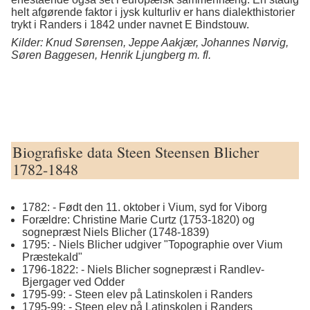
helt afgørende faktor i jysk kulturliv er hans dialekthistorier
trykt i Randers i 1842 under navnet E Bindstouw.
Kilder: Knud Sørensen, Jeppe Aakjær, Johannes Nørvig,
Søren Baggesen, Henrik Ljungberg m. fl.
Biografiske data Steen Steensen Blicher
1782-1848
1782: - Født den 11. oktober i Vium, syd for Viborg
Forældre: Christine Marie Curtz (1753-1820) og
sognepræst Niels Blicher (1748-1839)
1795: - Niels Blicher udgiver "Topographie over Vium
Præstekald"
1796-1822: - Niels Blicher sognepræst i Randlev-
Bjergager ved Odder
1795-99: - Steen elev på Latinskolen i Randers
1795-99: - Steen elev på Latinskolen i Randers