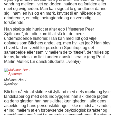
vandring mellem livet og døden, nutiden og fortiden eller
nuet og evigheden. Man kan sige at to grundtoner danner
sig i ham, en lys og en mørk, knyttet til en håbende og
erindrende, en roligt betragtende og en vemodigt
forstående.
Han skabte sig hurtigt et alter ego i ”fætteren Peer
Spilmand”, der ofte kom til at stå for de mere
underholdende historier. Han kan med lidt god vilje
opfattes som Blichers andet jeg, men hvilket jeg? Han blev
i hvert fald en ventil for præsten i Spentrup, og det
samarbejde eller samliv mellem de to “fætre”, der rulles op
for os, kendes kun lidt i anden dansk litteratur (dog Poul
Martin Møller: En dansk Students Eventyr).
Malvinas Hus i
Spentrup
Blicher nåede at skildre sit Jylland med dets mørke og lyse
landskaber og med dets indbyggere; han skildrede jagten
og dens glæder; han har skildret kærligheden i alle dens
aspekter, og hans personskildringer, ikke mindst af kvinder,
er ind imellem af en forbavsende psykologisk karakter og
enestående også set i europæisk sammenhæng. En stadig