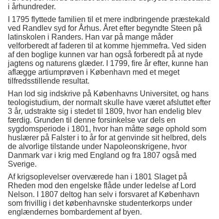
i århundreder.
I 1795 flyttede familien til et mere indbringende præstekald
ved Randlev syd for Århus. Året efter begyndte Steen på
latinskolen i Randers. Han var på mange måder
velforberedt af faderen til at komme hjemmefra. Ved siden
af den boglige kunnen var han også forberedt på at nyde
jagtens og naturens glæder. I 1799, fire år efter, kunne han
aflægge artiumprøven i København med et meget
tilfredsstillende resultat.
Han lod sig indskrive på Københavns Universitet, og hans
teologistudium, der normalt skulle have været afsluttet efter
3 år, udstrakte sig i stedet til 1809, hvor han endelig blev
færdig. Grunden til denne forsinkelse var dels en
sygdomsperiode i 1801, hvor han måtte søge ophold som
huslærer på Falster i to år for at genvinde sit helbred, dels
de alvorlige tilstande under Napoleonskrigene, hvor
Danmark var i krig med England og fra 1807 også med
Sverige.
Af krigsoplevelser overværede han i 1801 Slaget på
Rheden mod den engelske flåde under ledelse af Lord
Nelson. I 1807 deltog han selv i forsvaret af København
som frivillig i det københavnske studenterkorps under
englændernes bombardement af byen.