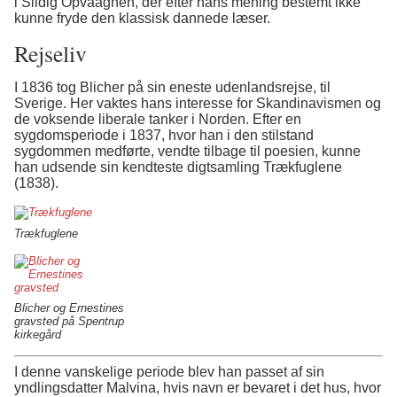
i Sildig Opvaagnen, der efter hans mening bestemt ikke
kunne fryde den klassisk dannede læser.
Rejseliv
I 1836 tog Blicher på sin eneste udenlandsrejse, til
Sverige. Her vaktes hans interesse for Skandinavismen og
de voksende liberale tanker i Norden. Efter en
sygdomsperiode i 1837, hvor han i den stilstand
sygdommen medførte, vendte tilbage til poesien, kunne
han udsende sin kendteste digtsamling Trækfuglene
(1838).
Trækfuglene
Blicher og Ernestines
gravsted på Spentrup
kirkegård
I denne vanskelige periode blev han passet af sin
yndlingsdatter Malvina, hvis navn er bevaret i det hus, hvor