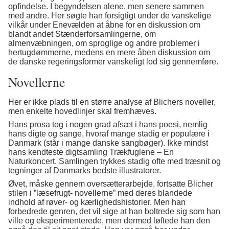
opfindelse. I begyndelsen alene, men senere sammen
med andre. Her søgte han forsigtigt under de vanskelige
vilkår under Enevælden at åbne for en diskussion om
blandt andet Stænderforsamlingerne, om
almenvæbningen, om sproglige og andre problemer i
hertugdømmerne, medens en mere åben diskussion om
de danske regeringsformer vanskeligt lod sig gennemføre.
Novellerne
Her er ikke plads til en større analyse af Blichers noveller,
men enkelte hovedlinjer skal fremhæves.
Hans prosa tog i nogen grad afsæt i hans poesi, nemlig
hans digte og sange, hvoraf mange stadig er populære i
Danmark (står i mange danske sangbøger). Ikke mindst
hans kendteste digtsamling Trækfuglene – En
Naturkoncert. Samlingen trykkes stadig ofte med træsnit og
tegninger af Danmarks bedste illustratorer.
Øvet, måske gennem oversætterarbejde, fortsatte Blicher
stilen i ”læsefrugt- novellerne” med deres blandede
indhold af røver- og kærlighedshistorier. Men han
forbedrede genren, det vil sige at han boltrede sig som han
ville og eksperimenterede, men dermed løftede han den