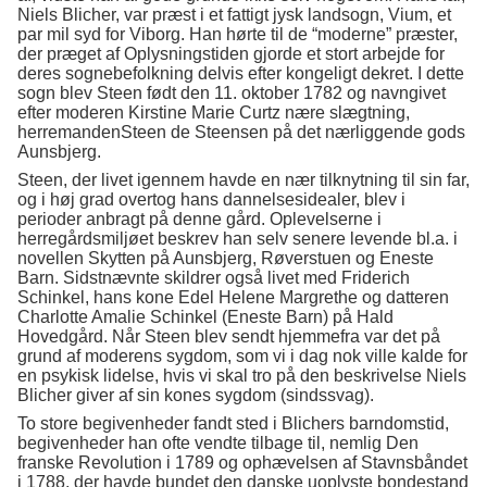
Niels Blicher, var præst i et fattigt jysk landsogn, Vium, et
par mil syd for Viborg. Han hørte til de “moderne” præster,
der præget af Oplysningstiden gjorde et stort arbejde for
deres sognebefolkning delvis efter kongeligt dekret. I dette
sogn blev Steen født den 11. oktober 1782 og navngivet
efter moderen Kirstine Marie Curtz nære slægtning,
herremandenSteen de Steensen på det nærliggende gods
Aunsbjerg.
Steen, der livet igennem havde en nær tilknytning til sin far,
og i høj grad overtog hans dannelsesidealer, blev i
perioder anbragt på denne gård. Oplevelserne i
herregårdsmiljøet beskrev han selv senere levende bl.a. i
novellen Skytten på Aunsbjerg, Røverstuen og Eneste
Barn. Sidstnævnte skildrer også livet med Friderich
Schinkel, hans kone Edel Helene Margrethe og datteren
Charlotte Amalie Schinkel (Eneste Barn) på Hald
Hovedgård. Når Steen blev sendt hjemmefra var det på
grund af moderens sygdom, som vi i dag nok ville kalde for
en psykisk lidelse, hvis vi skal tro på den beskrivelse Niels
Blicher giver af sin kones sygdom (sindssvag).
To store begivenheder fandt sted i Blichers barndomstid,
begivenheder han ofte vendte tilbage til, nemlig Den
franske Revolution i 1789 og ophævelsen af Stavnsbåndet
i 1788, der havde bundet den danske uoplyste bondestand