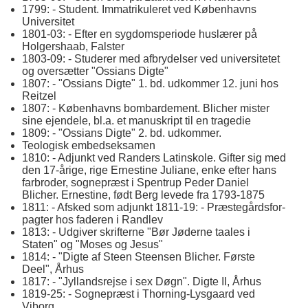
1799: - Student. Immatrikuleret ved Københavns
Universitet
1801-03: - Efter en sygdomsperiode huslærer på
Holgershaab, Falster
1803-09: - Studerer med afbrydelser ved universitetet
og oversætter "Ossians Digte"
1807: - "Ossians Digte" 1. bd. udkommer 12. juni hos
Reitzel
1807: - Københavns bombardement. Blicher mister
sine ejendele, bl.a. et manuskript til en tragedie
1809: - "Ossians Digte" 2. bd. udkommer.
Teologisk embedseksamen
1810: - Adjunkt ved Randers Latinskole. Gifter sig med
den 17-årige, rige Ernestine Juliane, enke efter hans
farbroder, sognepræst i Spentrup Peder Daniel
Blicher. Ernestine, født Berg levede fra 1793-1875
1811: - Afsked som adjunkt 1811-19: - Præstegårdsfor-
pagter hos faderen i Randlev
1813: - Udgiver skrifterne "Bør Jøderne taales i
Staten" og "Moses og Jesus"
1814: - "Digte af Steen Steensen Blicher. Første
Deel", Århus
1817: - "Jyllandsrejse i sex Døgn". Digte II, Århus
1819-25: - Sognepræst i Thorning-Lysgaard ved
Viborg