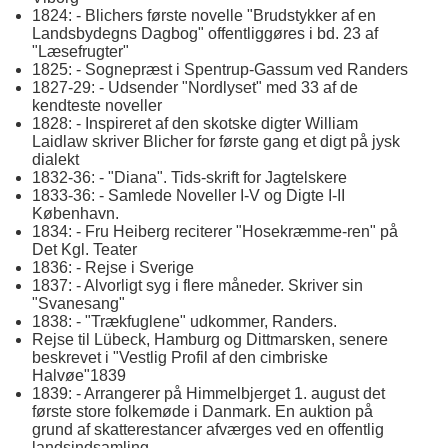
1824: - Blichers første novelle "Brudstykker af en
Landsbydegns Dagbog" offentliggøres i bd. 23 af
"Læsefrugter"
1825: - Sognepræst i Spentrup-Gassum ved Randers
1827-29: - Udsender "Nordlyset" med 33 af de
kendteste noveller
1828: - Inspireret af den skotske digter William
Laidlaw skriver Blicher for første gang et digt på jysk
dialekt
1832-36: - "Diana". Tids-skrift for Jagtelskere
1833-36: - Samlede Noveller I-V og Digte I-II
København.
1834: - Fru Heiberg reciterer "Hosekræmme-ren" på
Det Kgl. Teater
1836: - Rejse i Sverige
1837: - Alvorligt syg i flere måneder. Skriver sin
"Svanesang"
1838: - "Trækfuglene" udkommer, Randers.
Rejse til Lübeck, Hamburg og Dittmarsken, senere
beskrevet i "Vestlig Profil af den cimbriske
Halvøe"1839
1839: - Arrangerer på Himmelbjerget 1. august det
første store folkemøde i Danmark. En auktion på
grund af skatterestancer afværges ved en offentlig
landsindsamling