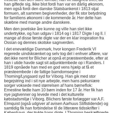
han giftede sig. Ikke blot fordi han var en dårlig økonom,
men også fordi den danske Statsbankerot i 1813 stjal
formuen, alt sammen begivenheder, der fik stor betydning
for familiens økonomi i de kommende år. Her delte han
skæbne med mange andre danskere.
Men den poetiske åre kunne og ville han slet ikke
undertrykke, og han udgav i 1814 og i 1817 Digte I og II. I
mange af disse første digte var der en klar inspiration fra
Ossian og dennes skotske sagnverden.
I det enevældige Danmark, hvor kongen Frederik VI
regerede uindskrænket og selv tog del i enhver affære, var
det ikke nemt for Blicher at opnå et præsteembede, efter at
han i utide havde sagt sit adjunktembede op i Randers. I
1819 opnåede han med en god vens hjælp at få et
præsteembede i de fattige barndomsegne i
Thorning/Lysgaard syd for Viborg. Han gik med stor
begejstring ind i sit nye arbejde, men hans pekuniære
sorger voksede med størrelsen af hans børneflok:
Ernestine fødte ham 10 børn inden for 17 år. Her fik han
nye jagtvenner og levede med i det kulturelle
købstadsmiljø i Viborg. Blichers første forlægger var A.F.
Elmquist (også udgiver af avisen Aarhuus Stiftstidende) og
samtidig fik han forbindelse til de litterære tidsskrifter i
København, der trykte hans digte. I Thorning beskæftigede