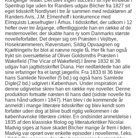
Kongelige Teater. Det blev ingen succes.I sit nye embede i
Spentrup lige uden for Randers udgav Blicher fra 1827 sit
eget tidsskrift Nordlyset i tre år sammen med redaktøren af
Randers Avis, J.M. Elmenhoff i konkurrence med
Elmquists Læsefrugter i Århus. I tidsskriftet, der udkom i 12
hefter over tre årgange, offentliggjorde han en række af de
mesternoveller, der skabte hans ry som Danmarks største
novelleforfatter. Det drejer sig om Præsten i Vejlbye,
Hosekræmmeren, Røverstuen, Sildig Opvaagnen og
Kjæltringeliv for blot at nævne nogle få. Her fik han også
trykt sin oversættelse af Oliver Goldsmiths Præsten i
Wakefield (The Vicar of Wakefield).I årene 1832 til 36
udgav han jagttidsskriftet Diana. Her nedfældede han alle
sine erfaringer fra et langt jægerliv. Fra 1833 til 36 blev
hans Samlede Noveller (5 bd.) og også hans Samlede
Digte(2 bd.) udgivet i København. Under inspiration af
denne udgivelse skrev han en række nye noveller. Denne
produktion fortsatte næsten til hans død (sidste novelle fra
hans hånd udkom i 1847). Han blev i de kommende år
anmeldt i mange litterære tidsskrifter og blev kendt som
forfatter uden dog at blive budt rigtig velkommen i de
københavnske litterære cirkler. En ondsindet anmeldelse i
1835 af den klassiske filolog og litteraturkritiker Nicolai
Madvig siges at have skadet Blicher mange år frem i tiden.
Madvig var oprørt over enkelte episoder i novellerne, f.eks.