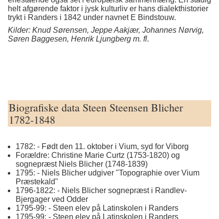
helt afgørende faktor i jysk kulturliv er hans dialekthistorier
trykt i Randers i 1842 under navnet E Bindstouw.
Kilder: Knud Sørensen, Jeppe Aakjær, Johannes Nørvig,
Søren Baggesen, Henrik Ljungberg m. fl.
Biografiske data Steen Steensen Blicher
1782-1848
1782: - Født den 11. oktober i Vium, syd for Viborg
Forældre: Christine Marie Curtz (1753-1820) og
sognepræst Niels Blicher (1748-1839)
1795: - Niels Blicher udgiver "Topographie over Vium
Præstekald"
1796-1822: - Niels Blicher sognepræst i Randlev-
Bjergager ved Odder
1795-99: - Steen elev på Latinskolen i Randers
1795-99: - Steen elev på Latinskolen i Randers