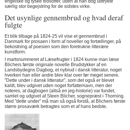
engelske og tyske filosoffer, uden at han dog udtrykte
særlig stor begejstring for de sidstes virke.
Det usynlige gennembrud og hvad deraf
fulgte
Et blik tilbage på 1824-25 vil vise et gennembrud i
Danmark for prosaen i form af noveller og fortællinger, på
bekostning af poesien som den foretrukne litterære
kunstform.
I martsnummeret af Læsefrugter i 1824 kunne man læse
Blichers første originale novelle Brudstykker af en
Landsbydegns Dagbog, et nybrud i dansk litteratur, noget
hverken han eller andre blev klar over før meget senere.
”Dette under i dansk litteratur”, som det også er blevet
kaldt, blev udgivet uden noget forfatternavn, men der
noteres, at dagbogen (altså en jeg-historie) var fundet,
samlet og udgivet af Steen Blicher, sognepræst i Thorning.
Med ”dette under” må man så også forstå, at Blichers første
større prosaværk betragtes som et af hans bedste.