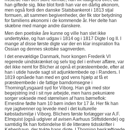
han giftede sig. Ikke blot fordi han var en dårlig økonom,
men også fordi den danske Statsbankerot i 1813 stjal
formuen, alt sammen begivenheder, der fik stor betydning
for familiens økonomi i de kommende år. Her delte han
skæbne med mange andre danskere.
Men den poetiske åre kunne og ville han slet ikke
undertrykke, og han udgav i 1814 og i 1817 Digte I og II. I
mange af disse første digte var der en klar inspiration fra
Ossian og dennes skotske sagnverden.
I det enevældige Danmark, hvor kongen Frederik VI
regerede uindskrænket og selv tog del i enhver affære, var
det ikke nemt for Blicher at opnå et præsteembede, efter at
han i utide havde sagt sit adjunktembede op i Randers. I
1819 opnåede han med en god vens hjælp at få et
præsteembede i de fattige barndomsegne i
Thorning/Lysgaard syd for Viborg. Han gik med stor
begejstring ind i sit nye arbejde, men hans pekuniære
sorger voksede med størrelsen af hans børneflok:
Ernestine fødte ham 10 børn inden for 17 år. Her fik han
nye jagtvenner og levede med i det kulturelle
købstadsmiljø i Viborg. Blichers første forlægger var A.F.
Elmquist (også udgiver af avisen Aarhuus Stiftstidende) og
samtidig fik han forbindelse til de litterære tidsskrifter i
København, der trykte hans digte. I Thorning beskæftigede