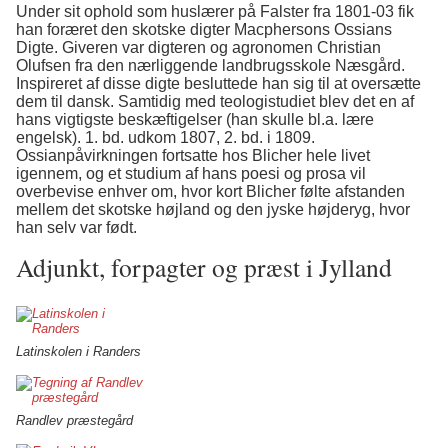
Under sit ophold som huslærer på Falster fra 1801-03 fik
han foræret den skotske digter Macphersons Ossians
Digte. Giveren var digteren og agronomen Christian
Olufsen fra den nærliggende landbrugsskole Næsgård.
Inspireret af disse digte besluttede han sig til at oversætte
dem til dansk. Samtidig med teologistudiet blev det en af
hans vigtigste beskæftigelser (han skulle bl.a. lære
engelsk). 1. bd. udkom 1807, 2. bd. i 1809.
Ossianpåvirkningen fortsatte hos Blicher hele livet
igennem, og et studium af hans poesi og prosa vil
overbevise enhver om, hvor kort Blicher følte afstanden
mellem det skotske højland og den jyske højderyg, hvor
han selv var født.
Adjunkt, forpagter og præst i Jylland
Latinskolen i Randers
Randlev præstegård