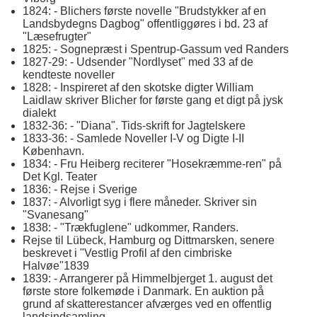
1824: - Blichers første novelle "Brudstykker af en
Landsbydegns Dagbog" offentliggøres i bd. 23 af
"Læsefrugter"
1825: - Sognepræst i Spentrup-Gassum ved Randers
1827-29: - Udsender "Nordlyset" med 33 af de
kendteste noveller
1828: - Inspireret af den skotske digter William
Laidlaw skriver Blicher for første gang et digt på jysk
dialekt
1832-36: - "Diana". Tids-skrift for Jagtelskere
1833-36: - Samlede Noveller I-V og Digte I-II
København.
1834: - Fru Heiberg reciterer "Hosekræmme-ren" på
Det Kgl. Teater
1836: - Rejse i Sverige
1837: - Alvorligt syg i flere måneder. Skriver sin
"Svanesang"
1838: - "Trækfuglene" udkommer, Randers.
Rejse til Lübeck, Hamburg og Dittmarsken, senere
beskrevet i "Vestlig Profil af den cimbriske
Halvøe"1839
1839: - Arrangerer på Himmelbjerget 1. august det
første store folkemøde i Danmark. En auktion på
grund af skatterestancer afværges ved en offentlig
landsindsamling