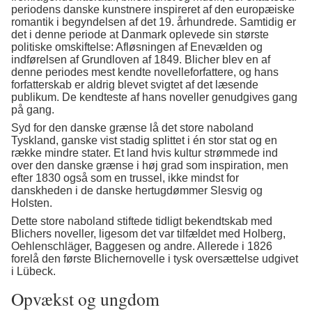
periodens danske kunstnere inspireret af den europæiske
romantik i begyndelsen af det 19. århundrede. Samtidig er
det i denne periode at Danmark oplevede sin største
politiske omskiftelse: Afløsningen af Enevælden og
indførelsen af Grundloven af 1849. Blicher blev en af
denne periodes mest kendte novelleforfattere, og hans
forfatterskab er aldrig blevet svigtet af det læsende
publikum. De kendteste af hans noveller genudgives gang
på gang.
Syd for den danske grænse lå det store naboland
Tyskland, ganske vist stadig splittet i én stor stat og en
række mindre stater. Et land hvis kultur strømmede ind
over den danske grænse i høj grad som inspiration, men
efter 1830 også som en trussel, ikke mindst for
danskheden i de danske hertugdømmer Slesvig og
Holsten.
Dette store naboland stiftede tidligt bekendtskab med
Blichers noveller, ligesom det var tilfældet med Holberg,
Oehlenschläger, Baggesen og andre. Allerede i 1826
forelå den første Blichernovelle i tysk oversættelse udgivet
i Lübeck.
Opvækst og ungdom