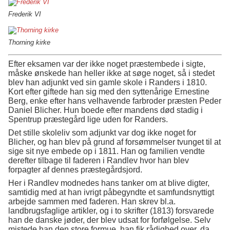
Frederik VI
Thorning kirke
Efter eksamen var der ikke noget præstembede i sigte,
måske ønskede han heller ikke at søge noget, så i stedet
blev han adjunkt ved sin gamle skole i Randers i 1810.
Kort efter giftede han sig med den syttenårige Ernestine
Berg, enke efter hans velhavende farbroder præsten Peder
Daniel Blicher. Hun boede efter mandens død stadig i
Spentrup præstegård lige uden for Randers.
Det stille skoleliv som adjunkt var dog ikke noget for
Blicher, og han blev på grund af forsømmelser tvunget til at
sige sit nye embede op i 1811. Han og familien vendte
derefter tilbage til faderen i Randlev hvor han blev
forpagter af dennes præstegårdsjord.
Her i Randlev modnedes hans tanker om at blive digter,
samtidig med at han ivrigt påbegyndte et samfundsnyttigt
arbejde sammen med faderen. Han skrev bl.a.
landbrugsfaglige artikler, og i to skrifter (1813) forsvarede
han de danske jøder, der blev udsat for forfølgelse. Selv
mistede han den store formue, han fik rådighed over, da