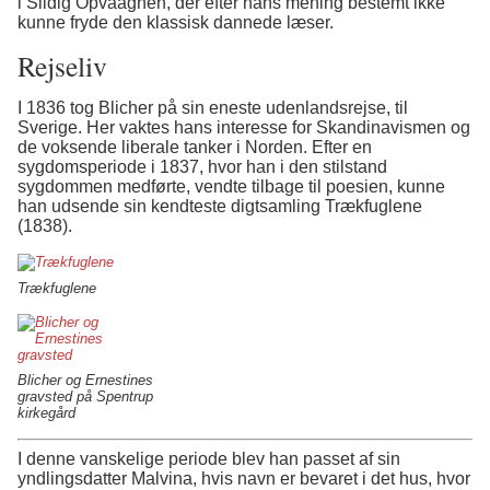
i Sildig Opvaagnen, der efter hans mening bestemt ikke
kunne fryde den klassisk dannede læser.
Rejseliv
I 1836 tog Blicher på sin eneste udenlandsrejse, til
Sverige. Her vaktes hans interesse for Skandinavismen og
de voksende liberale tanker i Norden. Efter en
sygdomsperiode i 1837, hvor han i den stilstand
sygdommen medførte, vendte tilbage til poesien, kunne
han udsende sin kendteste digtsamling Trækfuglene
(1838).
Trækfuglene
Blicher og Ernestines
gravsted på Spentrup
kirkegård
I denne vanskelige periode blev han passet af sin
yndlingsdatter Malvina, hvis navn er bevaret i det hus, hvor