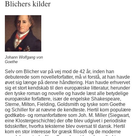
Blichers kilder
Johann Wolfgang von
Goethe
Selv om Blicher var på vej mod de 42 år, inden han
debuterede som novelleforfatter, må vi forstå, at han havde
øvet sig længe på denne håndtering. Han havde erhvervet
sig et stort kendskab til den europæiske litteratur, herunder
den tyske roman og novelle og havde læst alle betydelige
europæiske forfattere, især de engelske Shakespeare,
Sterne, Milton, Fielding, Goldsmith og tyske som Goethe
og Schiller for at nævne de kendteste. Hertil kom populære
godtkøbs- og romanforfattere som Joh. M. Miller (Siegwart,
eine Klostergeschichte) der ofte blev udgivet i periodiske
tidsskrifter, hvorfra teksterne blev oversat til dansk. Hertil
kom en stor interesse for græsk filosofi og de moderne