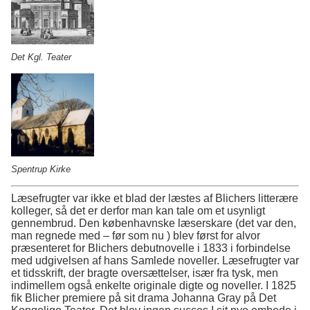
Det Kgl. Teater
Spentrup Kirke
Læsefrugter var ikke et blad der læstes af Blichers litterære
kolleger, så det er derfor man kan tale om et usynligt
gennembrud. Den københavnske læserskare (det var den,
man regnede med – før som nu ) blev først for alvor
præsenteret for Blichers debutnovelle i 1833 i forbindelse
med udgivelsen af hans Samlede noveller. Læsefrugter var
et tidsskrift, der bragte oversættelser, især fra tysk, men
indimellem også enkelte originale digte og noveller. I 1825
fik Blicher premiere på sit drama Johanna Gray på Det