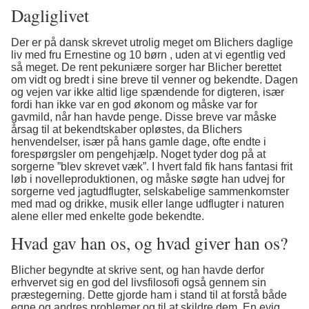
Dagliglivet
Der er på dansk skrevet utrolig meget om Blichers daglige
liv med fru Ernestine og 10 børn , uden at vi egentlig ved
så meget. De rent pekuniære sorger har Blicher berettet
om vidt og bredt i sine breve til venner og bekendte. Dagen
og vejen var ikke altid lige spændende for digteren, især
fordi han ikke var en god økonom og måske var for
gavmild, når han havde penge. Disse breve var måske
årsag til at bekendtskaber opløstes, da Blichers
henvendelser, især på hans gamle dage, ofte endte i
forespørgsler om pengehjælp. Noget tyder dog på at
sorgerne ”blev skrevet væk”. I hvert fald fik hans fantasi frit
løb i novelleproduktionen, og måske søgte han udvej for
sorgerne ved jagtudflugter, selskabelige sammenkomster
med mad og drikke, musik eller lange udflugter i naturen
alene eller med enkelte gode bekendte.
Hvad gav han os, og hvad giver han os?
Blicher begyndte at skrive sent, og han havde derfor
erhvervet sig en god del livsfilosofi også gennem sin
præstegerning. Dette gjorde ham i stand til at forstå både
egne og andres problemer og til at skildre dem. En evig