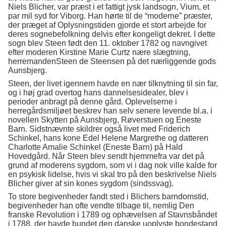
Niels Blicher, var præst i et fattigt jysk landsogn, Vium, et
par mil syd for Viborg. Han hørte til de “moderne” præster,
der præget af Oplysningstiden gjorde et stort arbejde for
deres sognebefolkning delvis efter kongeligt dekret. I dette
sogn blev Steen født den 11. oktober 1782 og navngivet
efter moderen Kirstine Marie Curtz nære slægtning,
herremandenSteen de Steensen på det nærliggende gods
Aunsbjerg.
Steen, der livet igennem havde en nær tilknytning til sin far,
og i høj grad overtog hans dannelsesidealer, blev i
perioder anbragt på denne gård. Oplevelserne i
herregårdsmiljøet beskrev han selv senere levende bl.a. i
novellen Skytten på Aunsbjerg, Røverstuen og Eneste
Barn. Sidstnævnte skildrer også livet med Friderich
Schinkel, hans kone Edel Helene Margrethe og datteren
Charlotte Amalie Schinkel (Eneste Barn) på Hald
Hovedgård. Når Steen blev sendt hjemmefra var det på
grund af moderens sygdom, som vi i dag nok ville kalde for
en psykisk lidelse, hvis vi skal tro på den beskrivelse Niels
Blicher giver af sin kones sygdom (sindssvag).
To store begivenheder fandt sted i Blichers barndomstid,
begivenheder han ofte vendte tilbage til, nemlig Den
franske Revolution i 1789 og ophævelsen af Stavnsbåndet
i 1788, der havde bundet den danske uoplyste bondestand