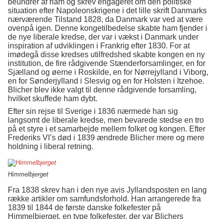
beundrer af ham og skrev engageret om den politiske
situation efter Napoleonskrigene i det lille skrift Danmarks
nærværende Tilstand 1828, da Danmark var ved at være
ovenpå igen. Denne kongetilbedelse skabte ham fjender i
de nye liberale kredse, der var i vækst i Danmark under
inspiration af udviklingen i Frankrig efter 1830. For at
imødegå disse kredses utilfredshed skabte kongen en ny
institution, de fire rådgivende Stænderforsamlinger, en for
Sjælland og øerne i Roskilde, en for Nørrejylland i Viborg,
en for Sønderjylland i Slesvig og en for Holsten i Itzehoe.
Blicher blev ikke valgt til denne rådgivende forsamling,
hvilket skuffede ham dybt.
Efter sin rejse til Sverige i 1836 nærmede han sig
langsomt de liberale kredse, men bevarede stedse en tro
på et styre i et samarbejde mellem folket og kongen. Efter
Frederiks VI’s død i 1839 ændrede Blicher mere og mere
holdning i liberal retning.
Himmelbjerget
Fra 1838 skrev han i den nye avis Jyllandsposten en lang
række artikler om samfundsforhold. Han arrangerede fra
1839 til 1844 de første danske folkefester på
Himmelbjerget, en type folkefester, der var Blichers