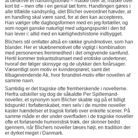
at beskrive et handlingsforløb – måske over år, måske over
kort tid – men ofte i en genial tæt form. Handlingen gøres i
alle tilfælde sandsynlig, idet Blicher overordnet hævder, at
en handling skal være sand, for at den kan accepteres.
Han vælger ofte dagbogsformen med en jeg-fortæller, og
som noget ganske naturligt med udgangspunkt i den tid
han lever i: altid med en kærlighedshistorie indbygget.
Blichers stil omfatter altså en række grundmotiver, som han
blander. Her er skæbnemotivet ofte vigtigt i kombination
med personernes fremmedhed i det omgivende samfund.
Hertil kommer trekantsdramaet med erotiske undertoner,
hvoraf der følger skinsyge og de ulykker den forårsager.
Væsentligt som motiv er kvindeoprøret, samt det
tilbagevendende Ak, hvor forandret-motiv efter novellen af
samme navn.
Samtidig er det tragiske ofte fremherskende i novellerne.
Herfra udskiller sig dog de såkaldte Per Spillemand-
noveller, et synonym som Blicher skabte sig på et tidligt
tidspunkt i forfatterskabet, men selv i de muntre noveller
kaster hændelser et tragisk forløb over enkelte scener. På
samme måde er der under overfladen i de tragiske noveller
ofte et forløsende humoristisk træk, der skinner bedst
igennem, når Blichers noveller læses højt, en tradition der
er dyrket meget i Danmark.