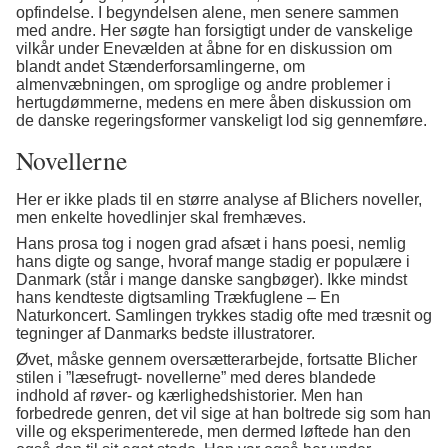
opfindelse. I begyndelsen alene, men senere sammen
med andre. Her søgte han forsigtigt under de vanskelige
vilkår under Enevælden at åbne for en diskussion om
blandt andet Stænderforsamlingerne, om
almenvæbningen, om sproglige og andre problemer i
hertugdømmerne, medens en mere åben diskussion om
de danske regeringsformer vanskeligt lod sig gennemføre.
Novellerne
Her er ikke plads til en større analyse af Blichers noveller,
men enkelte hovedlinjer skal fremhæves.
Hans prosa tog i nogen grad afsæt i hans poesi, nemlig
hans digte og sange, hvoraf mange stadig er populære i
Danmark (står i mange danske sangbøger). Ikke mindst
hans kendteste digtsamling Trækfuglene – En
Naturkoncert. Samlingen trykkes stadig ofte med træsnit og
tegninger af Danmarks bedste illustratorer.
Øvet, måske gennem oversætterarbejde, fortsatte Blicher
stilen i ”læsefrugt- novellerne” med deres blandede
indhold af røver- og kærlighedshistorier. Men han
forbedrede genren, det vil sige at han boltrede sig som han
ville og eksperimenterede, men dermed løftede han den