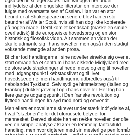
også den til sit eget stade. Han var også her under
indflydelse af den engelske litteratur, en interesse der
fulgte med oversættelsen af Ossian. Han var en stor
beundrer af Shakespeare og senere blev han en stor
beundrer af Walter Scott, hvis stil han dog ikke kopierede
på nogen måde. Dertil kom et kendskab (måske en smule
overfladisk) til de europæiske hovedsprog og en stor
historisk og filosofisk viden. Alt sammen en viden der
skulle udmønte sig i hans noveller, men også i den stadigt
voksende mængde af anden prosa.
Blicher lod handlingerne i sine noveller strække sig over et
stort område fra et centrum i hans elskede Midtjylland med
de store øde strækninger af hede, mose og eng til noveller
med udgangspunkt i købstadslivet og til livet i
hovedstæderne, men handlingerne udbredtes også til
nabolandet Tyskland. Selv sydlige himmelstrøg (Italien og
Frankrig) dukker jævnligt op i hans noveller. Her tog han
flere gange udgangspunkt i Den franske revolution og
flyttede handlingen fra syd mod nord og omvendt.
Men ellers er novellerne skrevet under stærk indflydelse af,
hvad “skæbnen” eller det uforudsete betyder for
mennesket. Derved skabte han en række noveller, der ofte
ved en simpel analyse afslører en temmelig fantasifuld
handling, men hvor digteren med sin mesterlige pen formår