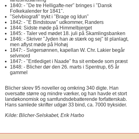
1840: - "De tre Helligafte-ner" bringes i "Dansk
Folkekalender for 1841".
"Selvbiografi" trykt i "Brage og Idun"
1842: - "E Bindstouw" udkommer, Randers
1844: Sidste møde på Himmelbjerget
1845: - Taler ved mødet 18. juli på Skamlingsbanken
1846: - Skriver "Jyden han æ stærk og sej" til planlagt,
men aflyst møde på Hohøj
1847: - Svigersønnen, kapellan W. Chr. Lakier begår
selvmord
1847: - "Entlediget i Naade" fra sit embede som præst
1848: - Blicher dør den 26. marts i Spentrup, 65 år
gammel
Blicher skrev 95 noveller og omkring 340 digte. Han
oversatte større og mindre værker, og han havde et stort
landøkonomisk og samfundsdebatterende forfatterskab.
Hans samlede skrifter udgør 33 bind, ca. 7000 tryksider.
Kilde: Blicher-Selskabet, Erik Harbo