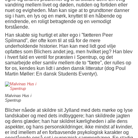
vandring mellem livet og døden, nutiden og fortiden eller
nuet og evigheden. Man kan sige at to grundtoner danner
sig i ham, en lys og en mørk, knyttet til en håbende og
erindrende, en roligt betragtende og en vemodigt
forstående.
Han skabte sig hurtigt et alter ego i ”fætteren Peer
Spilmand”, der ofte kom til at stå for de mere
underholdende historier. Han kan med lidt god vilje
opfattes som Blichers andet jeg, men hvilket jeg? Han blev
i hvert fald en ventil for præsten i Spentrup, og det
samarbejde eller samliv mellem de to “fætre”, der rulles op
for os, kendes kun lidt i anden dansk litteratur (dog Poul
Martin Møller: En dansk Students Eventyr).
Malvinas Hus i
Spentrup
Blicher nåede at skildre sit Jylland med dets mørke og lyse
landskaber og med dets indbyggere; han skildrede jagten
og dens glæder; han har skildret kærligheden i alle dens
aspekter, og hans personskildringer, ikke mindst af kvinder,
er ind imellem af en forbavsende psykologisk karakter og
enestående også set i europæisk sammenhæng. En stadig