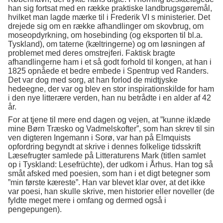
han sig fortsat med en række praktiske landbrugsgøremål,
hvilket man lagde mærke til i Frederik VI s ministerier. Det
drejede sig om en række afhandlinger om skovbrug, om
moseopdyrkning, om hosebinding (og eksporten til bl.a.
Tyskland), om taterne (kæltringerne) og om løsningen af
problemet med deres omstrejferi. Faktisk bragte
afhandlingerne ham i et så godt forhold til kongen, at han i
1825 opnåede et bedre embede i Spentrup ved Randers.
Det var dog med sorg, at han forlod de midtjyske
hedeegne, der var og blev en stor inspirationskilde for ham
i den nye litterære verden, han nu betrådte i en alder af 42
år.
For at tjene til mere end dagen og vejen, at ”kunne iklæde
mine Børn Træsko og Vadmelskofter”, som han skrev til sin
ven digteren Ingemann i Sorø, var han på Elmquists
opfordring begyndt at skrive i dennes folkelige tidsskrift
Læsefrugter samlede på Litteraturens Mark (titlen samlet
op i Tyskland: Lesefrüchte), der udkom i Århus. Han tog så
småt afsked med poesien, som han i et digt betegner som
”min første kæreste”. Han var blevet klar over, at det ikke
var poesi, han skulle skrive, men historier eller noveller (de
fyldte meget mere i omfang og dermed også i
pengepungen).