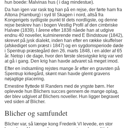
hun boede: Malvinas hus ( i dag mindestue).
Da han igen var rask tog han på en rejse, der førte ham fra
Altona (Hamburg) i syd til Skagen i nord, altså fra
Kongerigets sydligste punkt til dets nordligste, og denne
rejse beskrev han i bogen Vestlig Profil af den cimbriske
Halvøe (1839). I årene efter 1838 nåede han at udgive
endnu 40 noveller, kulminerende med E Bindstouw (1842),
skrevet på jysk dialekt, inden han efter en række skuffelser
(afskediget som præst i 1847) og en sygdomsperiode døde
i Spentrup præstegård den 26. marts 1848, i en alder af 65
år. Netop i de dage, hvor den første slesvigske krig var ved
at gå i gang. Den krig han havde advaret så meget imod.
Efter en indsamling rejstes mange år efter en gravsten på
Spentrup kirkegård, skønt man havde glemt gravens
nøjagtige placering.
Ernestine flyttede til Randers med de yngste børn. Her
oplevede hun Blichers succes gennem de mange oplag,
der blev udgivet af Blichers noveller. Hun ligger begravet
ved siden af Blicher.
Blicher og samfundet
Blicher var, så længe kong Frederik VI levede, en stor