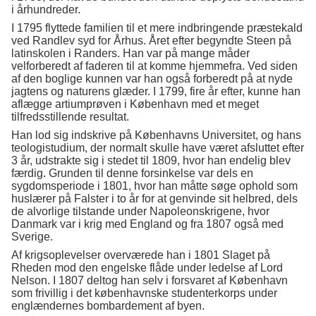
i århundreder.
I 1795 flyttede familien til et mere indbringende præstekald
ved Randlev syd for Århus. Året efter begyndte Steen på
latinskolen i Randers. Han var på mange måder
velforberedt af faderen til at komme hjemmefra. Ved siden
af den boglige kunnen var han også forberedt på at nyde
jagtens og naturens glæder. I 1799, fire år efter, kunne han
aflægge artiumprøven i København med et meget
tilfredsstillende resultat.
Han lod sig indskrive på Københavns Universitet, og hans
teologistudium, der normalt skulle have været afsluttet efter
3 år, udstrakte sig i stedet til 1809, hvor han endelig blev
færdig. Grunden til denne forsinkelse var dels en
sygdomsperiode i 1801, hvor han måtte søge ophold som
huslærer på Falster i to år for at genvinde sit helbred, dels
de alvorlige tilstande under Napoleonskrigene, hvor
Danmark var i krig med England og fra 1807 også med
Sverige.
Af krigsoplevelser overværede han i 1801 Slaget på
Rheden mod den engelske flåde under ledelse af Lord
Nelson. I 1807 deltog han selv i forsvaret af København
som frivillig i det københavnske studenterkorps under
englændernes bombardement af byen.