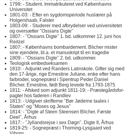
1799: - Student. Immatrikuleret ved Københavns
Universitet
1801-03: - Efter en sygdomsperiode huslærer på
Holgershaab, Falster
1803-09: - Studerer med afbrydelser ved universitetet
og oversætter "Ossians Digte"
1807: - "Ossians Digte" 1. bd. udkommer 12. juni hos
Reitzel
1807: - Københavns bombardement. Blicher mister
sine ejendele, bl.a. et manuskript til en tragedie
1809: - "Ossians Digte" 2. bd. udkommer.
Teologisk embedseksamen
1810: - Adjunkt ved Randers Latinskole. Gifter sig med
den 17-årige, rige Ernestine Juliane, enke efter hans
farbroder, sognepræst i Spentrup Peder Daniel
Blicher. Ernestine, født Berg levede fra 1793-1875
1811: - Afsked som adjunkt 1811-19: - Præstegårdsfor-
pagter hos faderen i Randlev
1813: - Udgiver skrifterne "Bør Jøderne taales i
Staten" og "Moses og Jesus"
1814: - "Digte af Steen Steensen Blicher. Første
Deel", Århus
1817: - "Jyllandsrejse i sex Døgn". Digte II, Århus
1819-25: - Sognepræst i Thorning-Lysgaard ved
Viborg