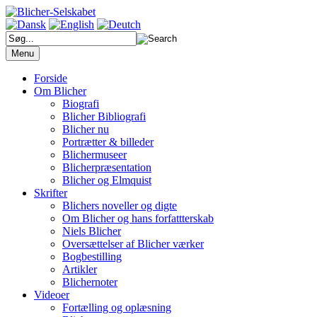
Søg
på
Menu
https://blicherselskabet.dk/
Forside
Om Blicher
Biografi
Blicher Bibliografi
Blicher nu
Portrætter & billeder
Blichermuseer
Blicherpræsentation
Blicher og Elmquist
Skrifter
Blichers noveller og digte
Om Blicher og hans forfattterskab
Niels Blicher
Oversættelser af Blicher værker
Bogbestilling
Artikler
Blichernoter
Videoer
Fortælling og oplæsning