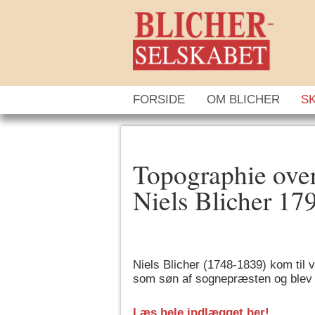
FORSIDE
OM BLICHER
S
Topographie ove
Niels Blicher 17
Niels Blicher (1748-1839) kom til 
som søn af sognepræsten og blev 
Læs hele indlægget her!