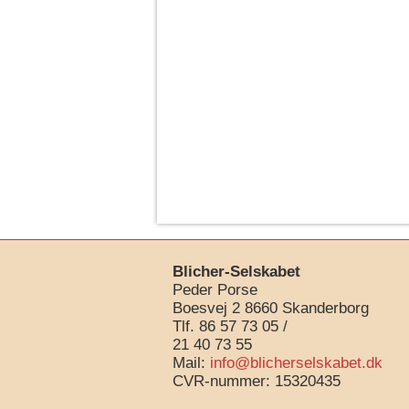
Blicher-Selskabet
Peder Porse
Boesvej 2 8660 Skanderborg
Tlf. 86 57 73 05 /
21 40 73 55
Mail:
info@blicherselskabet.dk
CVR-nummer: 15320435