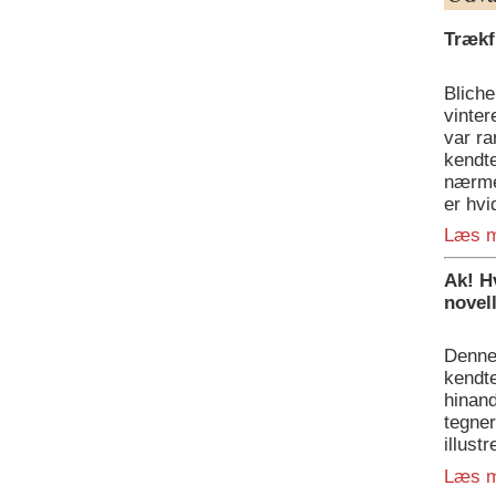
Trækf
Bliche
vinter
var r
kendte
nærme
er hvi
Læs 
Ak! H
novel
Denne
kendt
hinand
tegne
illustr
Læs 