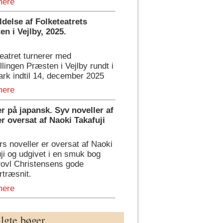
mere
delse af Folketeatrets
n i Vejlby, 2025.
eatret turnerer med
illingen Præsten i Vejlby rundt i
rk indtil 14, december 2025
mere
er på japansk. Syv noveller af
r oversat af Naoki Takafuji
rs noveller er oversat af Naoki
ji og udgivet i en smuk bog
ovl Christensens gode
rtræsnit.
mere
lgte bøger