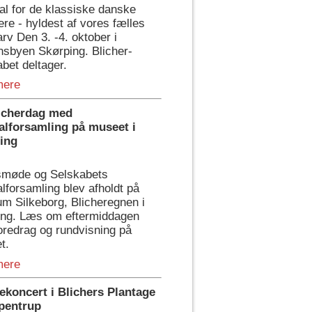
al for de klassiske danske
tere - hyldest af vores fælles
arv Den 3. -4. oktober i
nsbyen Skørping. Blicher-
bet deltager.
mere
icherdag med
alforsamling på museet i
ing
smøde og Selskabets
lforsamling blev afholdt på
m Silkeborg, Blicheregnen i
ing. Læs om eftermiddagen
oredrag og rundvisning på
t.
mere
ekoncert i Blichers Plantage
pentrup