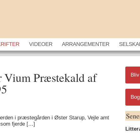
KRIFTER
VIDEOER
ARRANGEMENTER
SELSKA
r Vium Præstekald af
Bli
95
Bogb
Sene
verden i præstegården i Øster Starup, Vejle amt
som fjerde […]
Litte