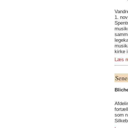
Vandr
1. nov
Spentr
musik
samme
legeka
musika
kirke 
Læs 
Senes
Bliche
Afdel
fortæl
som n
Silkeb