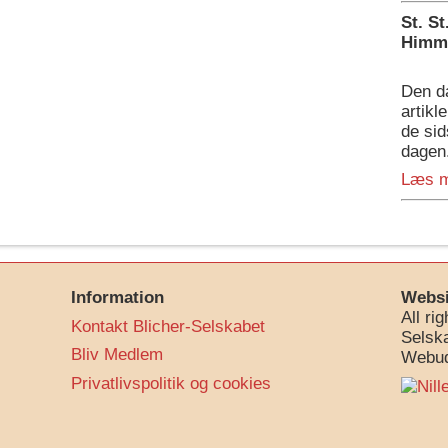
St. S
Himme
Den d
artikl
de sid
dagen
Læs 
Information
Webs
All ri
Kontakt Blicher-Selskabet
Selsk
Bliv Medlem
Webud
Privatlivspolitik og cookies