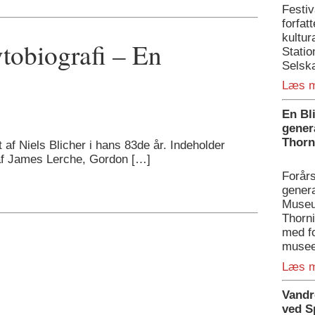
Festiv
forfat
kultur
vtobiografi – En
Statio
Selska
Læs 
En Bl
gener
Thorn
t af Niels Blicher i hans 83de år. Indeholder
 af James Lerche, Gordon […]
Forår
genera
Museu
Thorn
med f
musee
Læs 
Vandr
ved S