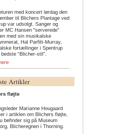
eturen med koncert lørdag den
ember til Blichers Plantage ved
up var udsolgt. Sanger og
er MC Hansen "serverede"
n med sin musikalske
mmerat, Hal Parfitt-Murray,
lske fortællinger i Spentrup
i bedste “Blicher-stil”.
mere
te Artikler
rs fløjte
ingsleder Marianne Hougaard
ler i artiklen om Blichers fløjte,
u befinder sig på Museum
org, Blicheregnen i Thorning.