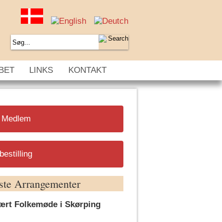
BET
LINKS
KONTAKT
v Medlem
estilling
ste Arrangementer
rært Folkemøde i Skørping