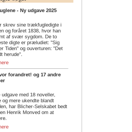
uglene - Ny udgave 2025
r skrev sine trækfugledigte i
en og foråret 1838, hvor han
amt af svær sygdom. De to
ste digte er præludiet: "Sig
r Tiden" og ouverturen: "Det
dt herude".
mere
vor forandret! og 17 andre
ler
 udgave med 18 noveller,
e og mere ukendte blandt
en, har Blicher-Selskabet bedt
ren Henrik Monved om at
ere.
mere