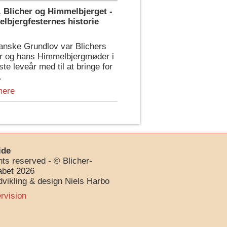
t. Blicher og Himmelbjerget -
lbjergfesternes historie
anske Grundlov var Blichers
er og hans Himmelbjergmøder i
ste leveår med til at bringe for
.
mere
ide
ghts reserved - © Blicher-
abet 2026
vikling & design Niels Harbo