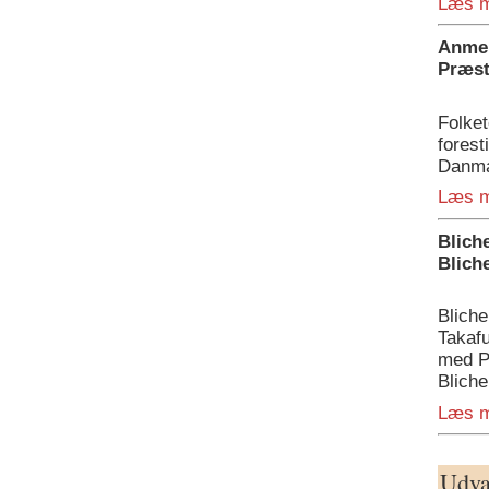
Læs 
Anmel
Præste
Folket
forest
Danma
Læs 
Blich
Bliche
Bliche
Takafu
med P
Bliche
Læs 
Udva