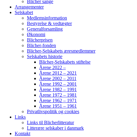
Blicher sange
Arrangementer
Selskabet
Medlemsinformation
Bestyrelse & vedtægter
Generalforsamling
Økonomi
Blicherprisen
Blicher-fonden
Blicher-Selskabets æresmedlemmer
Selskabets historie
Blicher-Selskabets stiftelse
Årene 2022 –
Årene 2012 – 2021
Årene 2002 – 2011
Årene 1992 – 2001
Årene 1982 – 1991
Årene 1972 – 1981
Årene 1962 – 1971
Årene 1951 – 1961
Privatlivspolitik og cookies
Links
Links til Blicherlitteratur
Litterære selskaber i danmark
Kontakt