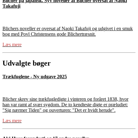
Blicher på japansk. Syv noveller af Blicher oversat af Naoki
Takafuji
Blichers noveller er oversat af Naoki Takafuji og udgivet i en smuk
bog med Povl Christensens gode Blichertræsnit.
Læs mere
Udvalgte bøger
Trækfuglene - Ny udgave 2025
Blicher skrev sine trækfugledigte i vinteren og foråret 1838, hvor
han var ramt af svær sygdom. De to kendteste digte er præludiet:
"Sig nærmer Tiden" og ouverturen: "Det er hvidt herude".
Læs mere