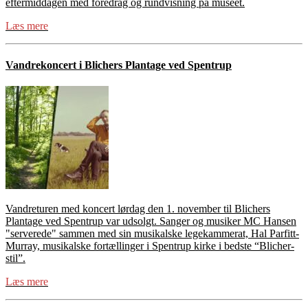
eftermiddagen med foredrag og rundvisning på museet.
Læs mere
Vandrekoncert i Blichers Plantage ved Spentrup
Vandreturen med koncert lørdag den 1. november til Blichers
Plantage ved Spentrup var udsolgt. Sanger og musiker MC Hansen
"serverede" sammen med sin musikalske legekammerat, Hal Parfitt-
Murray, musikalske fortællinger i Spentrup kirke i bedste “Blicher-
stil”.
Læs mere