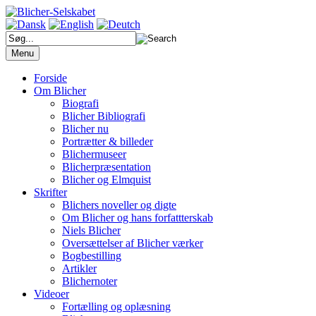
Søg
på
Menu
https://blicherselskabet.dk/
Forside
Om Blicher
Biografi
Blicher Bibliografi
Blicher nu
Portrætter & billeder
Blichermuseer
Blicherpræsentation
Blicher og Elmquist
Skrifter
Blichers noveller og digte
Om Blicher og hans forfattterskab
Niels Blicher
Oversættelser af Blicher værker
Bogbestilling
Artikler
Blichernoter
Videoer
Fortælling og oplæsning