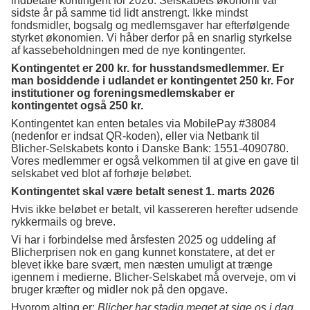
indbetale kontingent for 2026. Selskabets økonomi var
sidste år på samme tid lidt anstrengt. Ikke mindst
fondsmidler, bogsalg og medlemsgaver har efterfølgende
styrket økonomien. Vi håber derfor på en snarlig styrkelse
af kassebeholdningen med de nye kontingenter.
Kontingentet er 200 kr. for husstandsmedlemmer. Er
man bosiddende i udlandet er kontingentet 250 kr. For
institutioner og foreningsmedlemskaber er
kontingentet også 250 kr.
Kontingentet kan enten betales via MobilePay #38084
(nedenfor er indsat QR-koden), eller via Netbank til
Blicher-Selskabets konto i Danske Bank: 1551-4090780.
Vores medlemmer er også velkommen til at give en gave til
selskabet ved blot af forhøje beløbet.
Kontingentet skal være betalt senest 1. marts 2026
Hvis ikke beløbet er betalt, vil kassereren herefter udsende
rykkermails og breve.
Vi har i forbindelse med årsfesten 2025 og uddeling af
Blicherprisen nok en gang kunnet konstatere, at det er
blevet ikke bare svært, men næsten umuligt at trænge
igennem i medierne. Blicher-Selskabet må overveje, om vi
bruger kræfter og midler nok på den opgave.
Hvorom alting er:
Blicher har stadig meget at sige os i dag
.