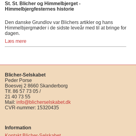
St. St. Blicher og Himmelbjerget -
Himmelbjergfesternes historie
Den danske Grundlov var Blichers artikler og hans
Himmelbjergmøder i de sidste leveår med til at bringe for
dagen.
Læs mere
Blicher-Selskabet
Peder Porse
Boesvej 2 8660 Skanderborg
Tlf. 86 57 73 05 /
21 40 73 55
Mail:
info@blicherselskabet.dk
CVR-nummer: 15320435
Information
Kontakt Blicher-Selskabet