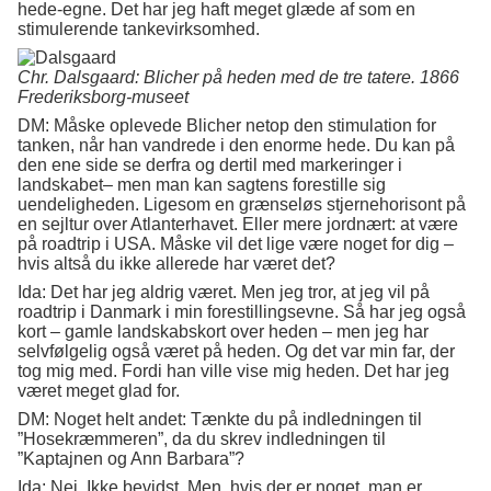
hede-egne. Det har jeg haft meget glæde af som en
stimulerende tankevirksomhed.
Chr. Dalsgaard: Blicher på heden med de tre tatere. 1866
Frederiksborg-museet
DM: Måske oplevede Blicher netop den stimulation for
tanken, når han vandrede i den enorme hede. Du kan på
den ene side se derfra og dertil med markeringer i
landskabet– men man kan sagtens forestille sig
uendeligheden. Ligesom en grænseløs stjernehorisont på
en sejltur over Atlanterhavet. Eller mere jordnært: at være
på roadtrip i USA. Måske vil det lige være noget for dig –
hvis altså du ikke allerede har været det?
Ida: Det har jeg aldrig været. Men jeg tror, at jeg vil på
roadtrip i Danmark i min forestillingsevne. Så har jeg også
kort – gamle landskabskort over heden – men jeg har
selvfølgelig også været på heden. Og det var min far, der
tog mig med. Fordi han ville vise mig heden. Det har jeg
været meget glad for.
DM: Noget helt andet: Tænkte du på indledningen til
”Hosekræmmeren”, da du skrev indledningen til
”Kaptajnen og Ann Barbara”?
Ida: Nej. Ikke bevidst. Men, hvis der er noget, man er