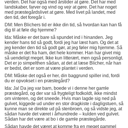
verden. Det har også med årstider at gøre. Det har med
landskaber, farver og vind og vejr at gøre. Det har noget
med præstegårdslivet at gøre. Med livet på landet, med
den tid, det foregår i.
DM: Men Blichers tid er ikke din tid, så hvordan kan han få
dig til at føle dig hjemme?
Ida: Måske er det bare så spundet ind i hinanden. Jeg
kender hans tid så godt, fordi jeg har læst ham. Og det at
jeg kender den tid så godt gør, at jeg føler mig hjemme. Så
måske er det fra ham, det hele kommer. Han har givet mig
så uendeligt meget. Ikke kun litterært, men også personligt.
Det er jo simpelthen sådan, at det at læse Blicher, når han
er bedst, det er som at være plantet i verden.
DM: Måske det også er her, din baggrund spiller ind, fordi
du er opvokset i en præstegård?
Ida: Ja! Da jeg var barn, boede vi i denne her gamle
præstegård, og der var så frygteligt fodkoldt, ikke mindst
om vinteren, og det sneede. Hvis man lagde sig ned på
gulvet, kiggede ud under en stor dragkiste i dagligstuen, så
kunne man se direkte ud på stenbroen, og så vidste jeg, at
sådan havde det været i århundrede – kulden ved gulvet.
Sådan har det være at bo i de gamle præstegårde.
Sådan havde det været at komme fra en meget gammel