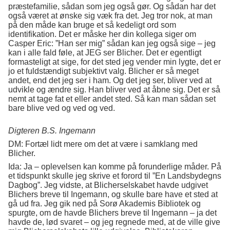
præstefamilie, sådan som jeg også gør. Og sådan har det
også været at ønske sig væk fra det. Jeg tror nok, at man
på den måde kan bruge et så kedeligt ord som
identifikation. Det er måske her din kollega siger om
Casper Eric: ”Han ser mig” sådan kan jeg også sige – jeg
kan i alle fald føle, at JEG ser Blicher. Det er egentligt
formasteligt at sige, for det sted jeg vender min lygte, det er
jo et fuldstændigt subjektivt valg. Blicher er så meget
andet, end det jeg ser i ham. Og det jeg ser, bliver ved at
udvikle og ændre sig. Han bliver ved at åbne sig. Det er så
nemt at tage fat et eller andet sted. Så kan man sådan set
bare blive ved og ved og ved.
Digteren B.S. Ingemann
DM: Fortæl lidt mere om det at være i samklang med
Blicher.
Ida: Ja – oplevelsen kan komme på forunderlige måder. På
et tidspunkt skulle jeg skrive et forord til ”En Landsbydegns
Dagbog”. Jeg vidste, at Blicherselskabet havde udgivet
Blichers breve til Ingemann, og skulle bare have et sted at
gå ud fra. Jeg gik ned på Sorø Akademis Bibliotek og
spurgte, om de havde Blichers breve til Ingemann – ja det
havde de, lød svaret – og jeg regnede med, at de ville give