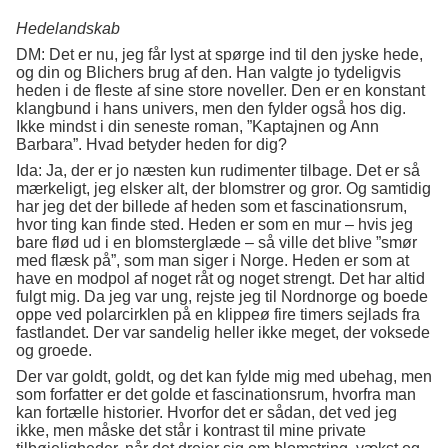
Hedelandskab
DM: Det er nu, jeg får lyst at spørge ind til den jyske hede,
og din og Blichers brug af den. Han valgte jo tydeligvis
heden i de fleste af sine store noveller. Den er en konstant
klangbund i hans univers, men den fylder også hos dig.
Ikke mindst i din seneste roman, ”Kaptajnen og Ann
Barbara”. Hvad betyder heden for dig?
Ida: Ja, der er jo næsten kun rudimenter tilbage. Det er så
mærkeligt, jeg elsker alt, der blomstrer og gror. Og samtidig
har jeg det der billede af heden som et fascinationsrum,
hvor ting kan finde sted. Heden er som en mur – hvis jeg
bare flød ud i en blomsterglæde – så ville det blive ”smør
med flæsk på”, som man siger i Norge. Heden er som at
have en modpol af noget råt og noget strengt. Det har altid
fulgt mig. Da jeg var ung, rejste jeg til Nordnorge og boede
oppe ved polarcirklen på en klippeø fire timers sejlads fra
fastlandet. Der var sandelig heller ikke meget, der voksede
og groede.
Der var goldt, goldt, og det kan fylde mig med ubehag, men
som forfatter er det golde et fascinationsrum, hvorfra man
kan fortælle historier. Hvorfor det er sådan, det ved jeg
ikke, men måske det står i kontrast til mine private