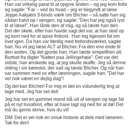
Han var virkelig parat til at opgive ånden – og jeg kom forbi
og sagde: ”Far – ved du hvad – jeg er begyndt at læse
Jeppe Aakjærs 3-binds værk om Blicher – så satte han sig
sådan halvt op i sengen, og sagde: ”Den har jeg også lyst
til at læse!”. Han lånte den af mig, og så læste han den.
Det der skete, efter han havde sagt det var, at han stod op
og kom ned for at spise frokost. Han tog ligesom fat om
livet igen. Da han var færdig med trebindsværket, sagde
han: Nu vil jeg læse ALT af Blicher. Fra den ene ende til
den anden. Og det gjorde han. Han læste simpelthen alt.
Bortset fra digtet ”Natten paa Jellingehøje”. Det var det
sidste, han ønskede sig, at jeg skulle skaffe. Jeg så denne
olding i sin kørestol, der sad og læste Blicher. Og når han
var sammen med os efter læsningen, sagde han: ”Det har
vel nok været en dejlig dag”!
Og det kan Blicher! For mig er det en vidunderlig ting at
tage med. Jeg har set det!
Jeg har set en gammel mand stå ud af sengen og tage fat
på et nyt livsafsnit, efter at have lagt sig ned for at dø! Det
må du gerne skrive, hvis du vil!
DM: Det er vel nok en smuk historie at dele med læseren.
Tak for den!