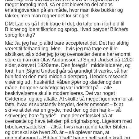
meget fortrolig med, så er det blevet en del af ens
erfaringsverden på en måde, hvor man ikke bukker og
takker, men man regner det for sit eget.
DM: Lad os gå lidt tilbage til det, du talte om i forhold til
Blicher og identifikation og sprog. Hvad betyder Blichers
sprog for dig?
Ida: Ja, jeg har jo altid bare accepteret det. Det har aldrig
været til forhandling. Men – hvis jeg må tage en lille
afstikker, så sidder jeg jo og oversætter denne her enormt
store roman om Olav Audunsson af Sigrid Undset på 1200
sider, skrevet i 1920erne. Den foregår i middelalderen, og
fordi hun [Sigrid Undset] går så grundigt til værks, så har
hun fodret den med middelaldersprog. Hendes research
viser sig ud i huskeråd, våbentyper og klæder og den
måde, borgene selvfølgelig var indrettet på – alle
beskrivelserne skulle moderniseres. Det var noget
Gyldendal og jeg aftalte. At skulle så meget igennem for at
fatte, hvad et substantiv betyder, det er omsonst – fx at
skrive at det var en gryde, med den og den hank – så
skriver jeg bare ”gryde” – men der
er
forskel på at
oversætte og have teksten på originalsprog. Ligesom med
bibeloversættelser – altså, hvis man genfortæller Biblen –
og det skal ske hvert 20. år – så oplever man, at
originalsproget – Biblen ”itself” har en helt særlig kraft, og