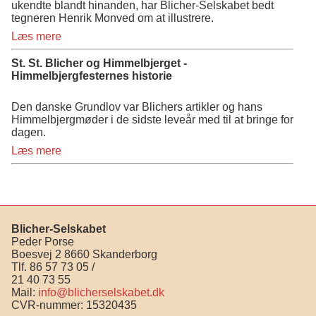
ukendte blandt hinanden, har Blicher-Selskabet bedt
tegneren Henrik Monved om at illustrere.
Læs mere
St. St. Blicher og Himmelbjerget -
Himmelbjergfesternes historie
Den danske Grundlov var Blichers artikler og hans
Himmelbjergmøder i de sidste leveår med til at bringe for
dagen.
Læs mere
Blicher-Selskabet
Peder Porse
Boesvej 2 8660 Skanderborg
Tlf. 86 57 73 05 /
21 40 73 55
Mail:
info@blicherselskabet.dk
CVR-nummer: 15320435