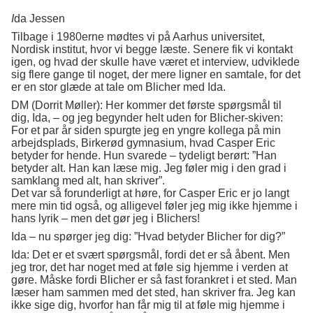
I
da Jessen
Tilbage i 1980erne mødtes vi på Aarhus universitet,
Nordisk institut, hvor vi begge læste. Senere fik vi kontakt
igen, og hvad der skulle have været et interview, udviklede
sig flere gange til noget, der mere ligner en samtale, for det
er en stor glæde at tale om Blicher med Ida.
DM (Dorrit Møller): Her kommer det første spørgsmål til
dig, Ida, – og jeg begynder helt uden for Blicher-skiven:
For et par år siden spurgte jeg en yngre kollega på min
arbejdsplads, Birkerød gymnasium, hvad Casper Eric
betyder for hende. Hun svarede – tydeligt berørt: ”Han
betyder alt. Han kan læse mig. Jeg føler mig i den grad i
samklang med alt, han skriver”.
Det var så forunderligt at høre, for Casper Eric er jo langt
mere min tid også, og alligevel føler jeg mig ikke hjemme i
hans lyrik – men det gør jeg i Blichers!
Ida – nu spørger jeg dig: ”Hvad betyder Blicher for dig?”
Ida: Det er et svært spørgsmål, fordi det er så åbent. Men
jeg tror, det har noget med at føle sig hjemme i verden at
gøre. Måske fordi Blicher er så fast forankret i et sted. Man
læser ham sammen med det sted, han skriver fra. Jeg kan
ikke sige dig, hvorfor han får mig til at føle mig hjemme i