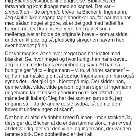
mig Blicherselskabets lille udgivelse. Bibliotekaren
forsvandt og kom tilbage med en kapsel. Det var –
simpelthen
– de
originale
breve fra Blicher til Ingemann.
Jeg skulle ikke engang tage handsker på, for når man har
med sådan noget at gøre, så er det godt med fedtet fra
hænderne. Det kan præservere. Det gav et sug i
mellemgulvet at holde de originale breve – som at sidde
under en klippe, og så pludselig stryger en havørn hen
over hovedet på en.
Det var magisk. At se hvor meget han har klattet med
blækket. Se, hvor meget og hvor hurtigt han har skrevet.
Jeg fornemmede hans ensomhed og savn. At han så
hurtigt siger ”vi to – Ingemann – vi to, vi hører sammen” –
og han har måske glemt at spørge Ingemann, om han også
synes det – det gik lige i hjertet på mig. Der sidder han,
denne vilde, vilde, vilde person, og han siger til Ingemann
(Ingemann får et rejsestipendium og rejser afsted i 10
måneder til Italien): ”Jeg har det som en tam stork, jeg
engang så – da de andre rejste sydpå, så gemte den
hovedet under vingen af skam”.
Det hele er altid så dobbelt med Blicher – man tænker: Ja,
det siger du, Blicher, at du er den tamme stork, men
vi
ved,
at det var dig, der var den vilde, og Ingemann, der var den
tamme stork. Den dobbelthed er der i alt.