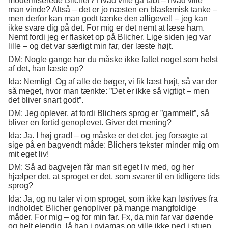
moderniserede Blicher? Hvad ville gå tabt – hvad ville
man vinde? Altså – det er jo næsten en blasfemisk tanke –
men derfor kan man godt tænke den alligevel! – jeg kan
ikke svare dig på det. For mig er det nemt at læse ham.
Nemt fordi jeg er flasket op på Blicher. Lige siden jeg var
lille – og det var særligt min far, der læste højt.
DM: Nogle gange har du måske ikke fattet noget som helst
af det, han læste op?
Ida: Nemlig! Og af alle de bøger, vi fik læst højt, så var der
så meget, hvor man tænkte: ”Det er ikke så vigtigt – men
det bliver snart godt”.
DM: Jeg oplever, at fordi Blichers sprog er ”gammelt”, så
bliver en fortid genoplevet. Giver det mening?
Ida: Ja. I høj grad! – og måske er det det, jeg forsøgte at
sige på en bagvendt måde: Blichers tekster minder mig om
mit eget liv!
DM: Så ad bagvejen får man sit eget liv med, og her
hjælper det, at sproget er det, som svarer til en tidligere tids
sprog?
Ida: Ja, og nu taler vi om sproget, som ikke kan løsrives fra
indholdet: Blicher genopliver på mange mangfoldige
måder. For mig – og for min far. Fx, da min far var døende
og helt elendig, lå han i pyjamas og ville ikke ned i stuen.