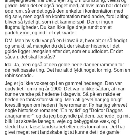
tilbøjeligheder, når det drejer sig om blomstring, vækst og
grøde. Men det er også noget med, at hvis man har det der
øde rum, så er det også den enkelte i konfrontation med
sig selv, men også en konfrontation med andre, fordi alting
bliver så tydeligt, som i et kammerspil. Der er ingen
flugtmuligheder. Du kan ikke lige dreje rundt om et
gadehjørne, og ind i et nyt kvarter.
DM: Men hvis du var på en Hawaii-ø, hvor alt er så frodigt
og smukt, så mangler du det, der skaber historier. I det
golde ligger længslen efter det, som er uudfoldet. Er det
sådan, det skal forstås?
Ida: Ja, men også at den golde hede danner rammen for
de helt basale ting. Det har altid fyldt noget for mig. Som en
robinsonade.
Jeg er jo ikke vokset op i en gammel hedeegn. Den var
opdyrket i omkring år 1900. Det var jo ikke sådan, at man
kunne vandre på hederne i dagevis. Så på en måde er
heden en fantasiforestilling. Men alligevel har jeg brugt
forestillingen om heden i flere romaner. Fx har jeg skrevet
nogle historiske romaner, ”En ny tid” og ”Doktor Bagges
anagrammer”, og da jeg begyndte på dem, trænede jeg mit
blik i at skrælle læhegn, veje og bebyggelse væk, og i
stedet bare læse landskabet efter dets formation. Det har
givet meget rent landskabeligt at kunne det i de gamle