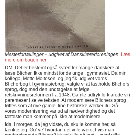
Mesterfortællinger – udgivet af Dansklærerforeningen
.
Læs
mere om bogen her
DM: Det er bestemt også svært for mange danskere at
læse Blicher. Ikke mindst for de unge i gymnasiet. Da min
kollega, Mette Moltesen, og jeg fik udgivet vores
Blicherbog til gymnasiebrug, valgte vi at fastholde Blichers
sprog, dog med den undtagelse at følge
retskrivningsreformen fra 1948. Gamle udtryk forklarede vi i
parenteser i selve teksten. At modernisere Blichers sprog
føltes som at rive gamle, fine historiske værker itu. Så
vores modernisering var ud af nødvendighed og det
tætteste man kommer på ikke at modernisere!
Ida: I morges, da jeg vidste, du skulle komme her, så
tænkte jeg: Gu’ ve’ hvordan det ville være, hvis man